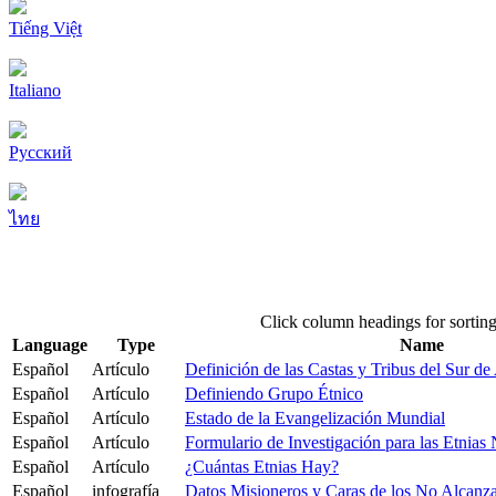
Tiếng Việt
Italiano
Pусский
ไทย
Click column headings
for sortin
Language
Type
Name
Español
Artículo
Definición de las Castas y Tribus del Sur de
Español
Artículo
Definiendo Grupo Étnico
Español
Artículo
Estado de la Evangelización Mundial
Español
Artículo
Formulario de Investigación para las Etnias
Español
Artículo
¿Cuántas Etnias Hay?
Español
infografía
Datos Misioneros y Caras de los No Alcanz