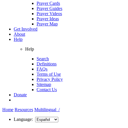
Prayer Cards
Prayer Guides
Prayer Videos
Prayer Ideas
Prayer Map
Get Involved
About
Help
Help
Search
Definitions
FAQs
Terms of Use
Privacy Policy
Sitemap
Contact Us
Donate
Home
Resources
Multilingual /
Language: