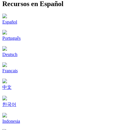
Recursos en Español
Español
Português
Deutsch
Français
中文
한국어
Indonesia