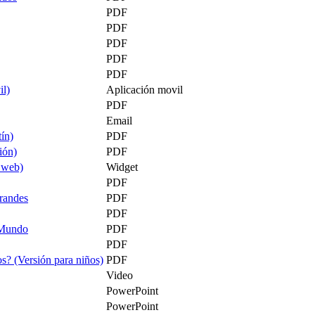
PDF
PDF
PDF
PDF
PDF
il)
Aplicación movil
PDF
Email
ín)
PDF
ión)
PDF
o web)
Widget
PDF
randes
PDF
PDF
l Mundo
PDF
PDF
s? (Versión para niños)
PDF
Video
PowerPoint
PowerPoint