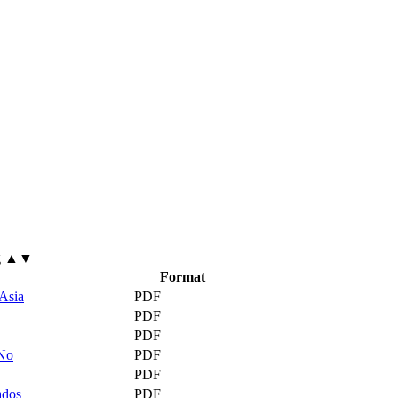
g
▲▼
Format
 Asia
PDF
PDF
PDF
 No
PDF
PDF
ados
PDF