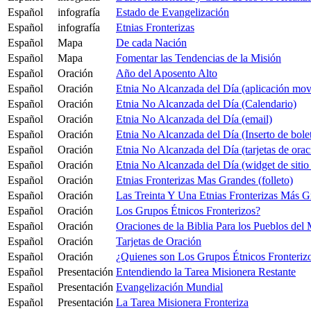
Español
infografía
Estado de Evangelización
Español
infografía
Etnias Fronterizas
Español
Mapa
De cada Nación
Español
Mapa
Fomentar las Tendencias de la Misión
Español
Oración
Año del Aposento Alto
Español
Oración
Etnia No Alcanzada del Día (aplicación mov
Español
Oración
Etnia No Alcanzada del Día (Calendario)
Español
Oración
Etnia No Alcanzada del Día (email)
Español
Oración
Etnia No Alcanzada del Día (Inserto de bolet
Español
Oración
Etnia No Alcanzada del Día (tarjetas de orac
Español
Oración
Etnia No Alcanzada del Día (widget de siti
Español
Oración
Etnias Fronterizas Mas Grandes (folleto)
Español
Oración
Las Treinta Y Una Etnias Fronterizas Más G
Español
Oración
Los Grupos Étnicos Fronterizos?
Español
Oración
Oraciones de la Biblia Para los Pueblos de
Español
Oración
Tarjetas de Oración
Español
Oración
¿Quienes son Los Grupos Étnicos Fronterizo
Español
Presentación
Entendiendo la Tarea Misionera Restante
Español
Presentación
Evangelización Mundial
Español
Presentación
La Tarea Misionera Fronteriza