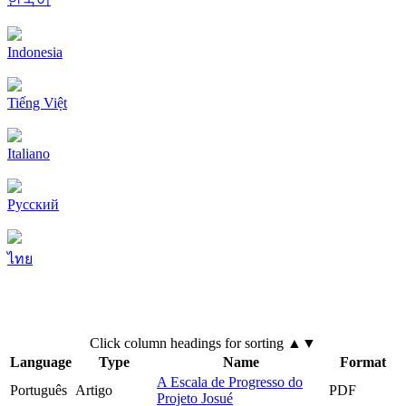
Indonesia
Tiếng Việt
Italiano
Pусский
ไทย
Click column headings
for sorting
▲▼
Language
Type
Name
Format
A Escala de Progresso do
Português
Artigo
PDF
Projeto Josué