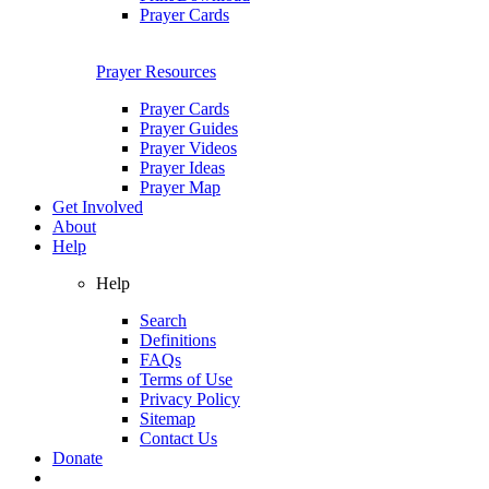
Prayer Cards
Prayer Resources
Prayer Cards
Prayer Guides
Prayer Videos
Prayer Ideas
Prayer Map
Get Involved
About
Help
Help
Search
Definitions
FAQs
Terms of Use
Privacy Policy
Sitemap
Contact Us
Donate