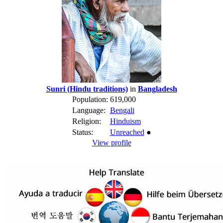
Sunri (Hindu traditions)
in
Bangladesh
Population:
619,000
Language:
Bengali
Religion:
Hinduism
Status:
Unreached
●
View profile