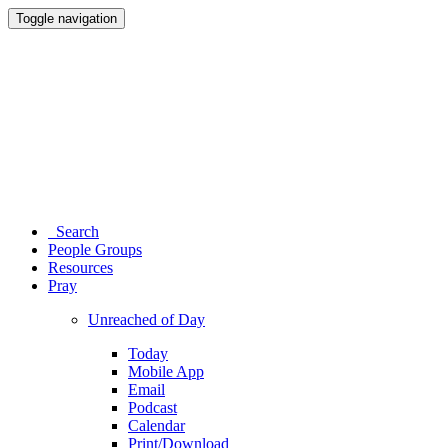
Toggle navigation
Search
People Groups
Resources
Pray
Unreached of Day
Today
Mobile App
Email
Podcast
Calendar
Print/Download