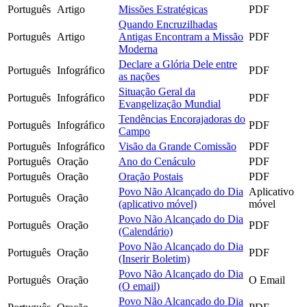
Português
Artigo
Missões Estratégicas
PDF
Quando Encruzilhadas
Português
Artigo
Antigas Encontram a Missão
PDF
Moderna
Declare a Glória Dele entre
Português
Infográfico
PDF
as nações
Situação Geral da
Português
Infográfico
PDF
Evangelização Mundial
Tendências Encorajadoras do
Português
Infográfico
PDF
Campo
Português
Infográfico
Visão da Grande Comissão
PDF
Português
Oração
Ano do Cenáculo
PDF
Português
Oração
Oração Postais
PDF
Povo Não Alcançado do Dia
Aplicativo
Português
Oração
(aplicativo móvel)
móvel
Povo Não Alcançado do Dia
Português
Oração
PDF
(Calendário)
Povo Não Alcançado do Dia
Português
Oração
PDF
(Inserir Boletim)
Povo Não Alcançado do Dia
Português
Oração
O Email
(O email)
Povo Não Alcançado do Dia