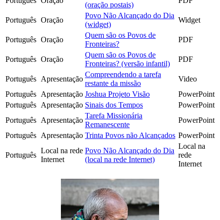
Português
Oração
PDF
(oração postais)
Povo Não Alcançado do Dia
Português
Oração
Widget
(widget)
Quem são os Povos de
Português
Oração
PDF
Fronteiras?
Quem são os Povos de
Português
Oração
PDF
Fronteiras? (versão infantil)
Compreendendo a tarefa
Português
Apresentação
Video
restante da missão
Português
Apresentação
Joshua Projeto Visão
PowerPoint
Português
Apresentação
Sinais dos Tempos
PowerPoint
Tarefa Missionária
Português
Apresentação
PowerPoint
Remanescente
Português
Apresentação
Trinta Povos não Alcançados
PowerPoint
Local na
Local na rede
Povo Não Alcançado do Dia
Português
rede
Internet
(local na rede Internet)
Internet